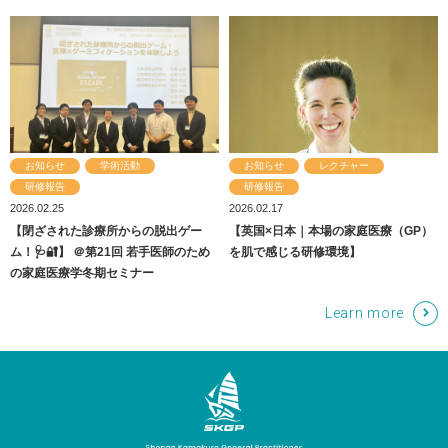
【閉ざされた診療所からの脱出ゲー
外来振り返り「ビデオレビュー」を導
1周年記念イベントにて廣岡先生が発
った内視鏡スペシャリストに聴く！②
めに～
った内視鏡スペシャリストに聴く！①
す！（2次募集9/12締切予定）
ム！🩺🔐】 ＠第21回 若手医師のため
入しています🌟
【英国×日本｜本場の家庭医療（GP）
【英国×日本｜本場の家庭医療（GP）
第18回若手医師のための家庭医療学冬
表しました！
外来振り返り「ビデオレビュー」を導
の家庭医療学冬期セミナー
を肌で感じる研修環境】
を肌で感じる研修環境】
期セミナー
入しています🌟
ブログ
研修報告
2023.01.14
お知らせ
学術活動
お知らせ
レクチャー
活動報告！
お知らせ
カンファレンス
ナンデ先生に？
カンファレンス
研修報告
2021.02.18
研修報告
2024.05.10
お知らせ
カンファレンス
カンファレンス
レクチャー
レクチャー
2026.02.25
2026.02.17
あなたはナンデ先生に？湘南鎌倉総合
■ 診断推論★Snap Diagnostic
まちづくり
レクチャー
カンファレンス
学術活動
研修報告
2023.08.03
まちづくり
お知らせ
カンファレンス
レクチャー
まちづくり
お知らせ
学術活動
ブログ
研修報告
2025.06.09
2025.06.10
2021.08.09
2021.01.19
2023.01.14
【閉ざされた診療所からの脱出ゲー
内科レジェンドに聴く！①
【英国×日本｜本場の家庭医療（GP）
Conference★
2025.06.09
2023.12.22
レクチャー
2021.08.09
レクチャー
Snap Diagnostic Conference 2023 In
湘南鎌倉におけるCOPC実践
内科・総合診療専門研修説明会＆ミニ
■ 2026年4月採用エントリー募集開始
原発性アルドステロン症「治療は薬物
活動報告！
ム！🩺🔐】 ＠第21回 若手医師のため
を肌で感じる研修環境】
2023.02.16
2025.06.09
内科・総合診療専門研修説明会＆ミニ
ER内科カンファレンス
COPCとは？
Summer
レクチャー開催します！
しました！（8/16締切予定）
療法？手術療法？」
の家庭医療学冬期セミナー
第18回若手医師のための家庭医療学冬
レクチャー開催します！
内科・総合診療専門研修説明会＆ミニ
期セミナー
レクチャー開催します！
Learn more