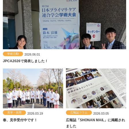
ブログ
ナンデ先生に？
まちづくり
見学・採用
学術活動
カンファレンス
お知らせ
お知らせ
広報誌コラム
お知らせ
レクチャー
学術活動
学術活動
レクチャー
レクチャー
研修報告
研修報告
研修報告
研修報告
2023.08.03
2026.06.01
2026.03.19
2026.03.05
2021.03.02
2025.11.25
2026.02.25
2026.02.25
2026.02.17
2026.02.05
学術活動
2026.06.01
総合診療科専攻プログラム感想
あなたはナンデ先生に？MAHOUT(象使い国家資格)を持つ総合内科専攻医に聴
徳洲会ジムナスティクスアリーナ開設1周年記念イベントにて廣岡先生が発表し
春、見学受付中です！
JPCA2026で発表しました！
外来振り返り「ビデオレビュー」を導入しています🌟
【英国×日本｜本場の家庭医療（GP）を肌で感じる研修環境】
【閉ざされた診療所からの脱出ゲーム！🩺🔐】 ＠第21回 若手医師のための家庭
広報誌「SHONAN MAIL」に掲載されました
【閉ざされた診療所からの脱出ゲーム！🩺🔐】 ＠第21回 若手医師のための家庭
JPCA2026で発表しました！
く！①
ました！
医療学冬期セミナー
医療学冬期セミナー
お知らせ
カンファレンス
学術活動
レクチャー
まちづくり
レクチャー
ブログ
カンファレンス
広報誌コラム
ブログ
学術活動
カンファレンス
広報誌コラム
2023.06.08
2021.02.27
2025.12.25
2023.05.09
2023.04.25
2020.12.23
2025.09.11
見学・採用
広報誌コラム
2026.03.19
2026.03.05
研修報告
研修報告
お知らせ
お知らせ
レクチャー
レクチャー
2025.11.25
まちづくり
カンファレンス
学術活動
レクチャー
ナンデ先生に？
まちづくり
ナンデ先生に？
お知らせ
2025.11.17
2021.03.02
2025.08.28
2021.02.22
離島応援
【SEED TIME】感染症に罹患したら？
未来が変わる！オススメワクチン厳選
徳洲会総合診療医育成プロジェクト!!
JPCA 2023
【SEEDTIME】内科チーフレジデント
【健康増進】けんしん？検診？健診？
春、見学受付中です！
広報誌「SHONAN MAIL」に掲載され
2026.02.25
2026.02.05
研修報告
研修報告
レクチャー
研修報告
徳洲会ジムナスティクスアリーナ開設
あなたはナンデ先生に？Twitterでバズ
今年も健康教室を開催しました
～医師自身と患者さんの生活を守るた
集
あなたはナンデ先生に？Twitterでバズ
～研修医教育～
■ 2026年4月採用エントリー受付中で
ました
2026.02.17
2026.02.17
2023.02.16
2026.02.05