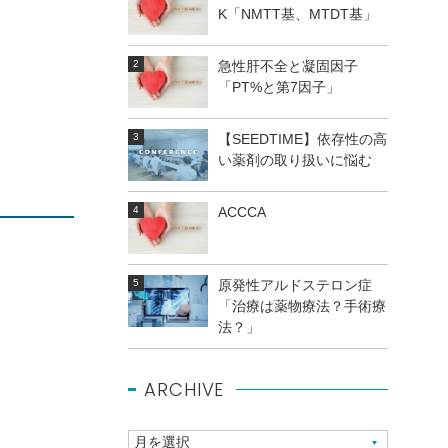
K「NMTT基、MTDT基」
急性肝不全と凝固因子
「PT%と第7因子」
【SEEDTIME】依存性の高
い薬剤の取り扱いに悩む
ACCCA
原発性アルドステロン症
「治療は薬物療法？手術療
法？」
ARCHIVE