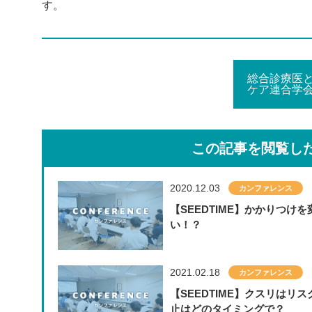
す。
総合診療医
ケア連合学
この記事を閲覧し
2020.12.03
カンファレンス
【SEEDTIME】かかりつけを
い！？
2021.02.18
カンファレンス
【SEEDTIME】クスリはリス
止はどのタイミングで？