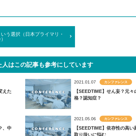
という選択（日本プライマリ・
会）
た人はこの記事も
参考にしています
2021.01.07
カンファレンス
変えた
【SEEDTIME】せん妄？元々
格？認知症？
2021.05.06
カンファレンス
ク、中
【SEEDTIME】依存性の高
取り扱いに悩む