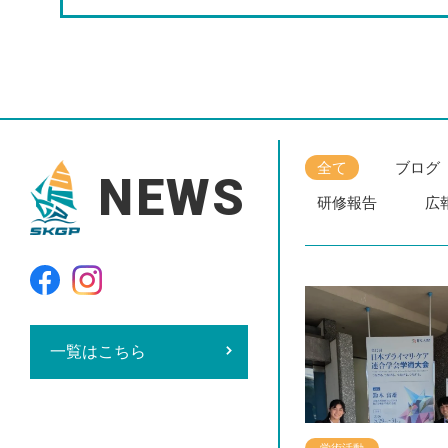
全て
ブログ
NEWS
研修報告
広
一覧はこちら
ナンデ先生に？
まちづくり
見学・採用
学術活動
カンファレンス
お知らせ
お知らせ
広報誌コラム
お知らせ
ブログ
レクチャ
学術活動
学術活動
レクチ
レ
学術活動