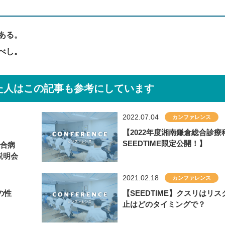
ある。
べし。
た人はこの記事も
参考にしています
2022.07.04
カンファレンス
【2022年度湘南鎌倉総合診
SEEDTIME限定公開！】
総合病
説明会
2021.02.18
カンファレンス
の性
【SEEDTIME】クスリはリ
止はどのタイミングで？