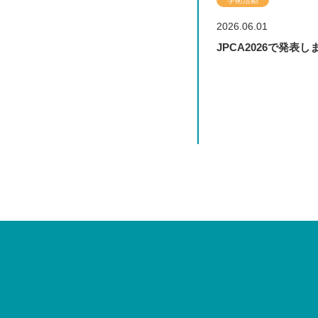
研修報告
研修報告
研修報告
研修報告
2023.08.03
2021.03.02
2025.11.25
2026.03.19
2026.06.01
2026.03.05
2026.06.01
2026.02.05
2026.02.17
2026.02.25
2026.02.25
総合診療科専攻プロ
あなたはナンデ先生
徳洲会ジムナスティ
春、見学受付中です
JPCA2026で発表
広報誌「SHONAN M
JPCA2026で発表
外来振り返り「ビデ
【英国×日本｜本場
【閉ざされた診療所
【閉ざされた診療所
MAHOUT(象使い国
ナ開設1周年記念イ
載されました
ー」を導入しています
（GP）を肌で感じ
ゲーム！🩺🔐】 ＠第
ゲーム！🩺🔐】 ＠第
つ総合内科専攻医に
廣岡先生が発表しま
境】
医師のための家庭医
医師のための家庭医
ミナー
ミナー