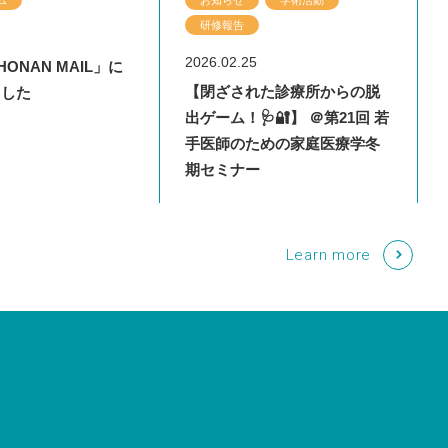
ー
レクチャー
レクチャー
レクチャー
研修報告
09
22
25
11
25
23
28
2023.01.14
2021.02.18
2021.08.09
2023.12.22
2025.06.10
16
05
2023.02.16
2025.06.09
2025.06.09
総合診療医育成プロジェ
ナンデ先生に？Twitter
23
DTIME】内科チーフレジ
ジムナスティクスアリー
増進】けんしん？検診？
26年4月採用エントリー受
活動報告！
あなたはナンデ先生に？湘南鎌
湘南鎌倉におけるCOPC実践
ER内科カンファレンス
■ 2026年4月採用エントリー募
2026.02.25
ONAN MAIL」に
若手医師のための家庭医
り返り「ビデオレビュ
第18回若手医師のための家庭医
内科・総合診療専門研修説明会
内科・総合診療専門研修説明会
った内視鏡スペシャリス
～研修医教育～
周年記念イベントにて
！（2次募集9/12締切
倉総合内科レジェンドに聴く！
集開始しました！（8/16締切予
【閉ざされた診療所からの脱
ました
期セミナー
入しています🌟
療学冬期セミナー
＆ミニレクチャー開催します！
＆ミニレクチャー開催します！
く！①
生が発表しました！
①
定）
出ゲーム！🩺🔐】 ＠第21回 若
手医師のための家庭医療学冬
期セミナー
Learn more