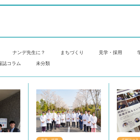
ナンデ先生に？
まちづくり
見学・採用
報誌コラム
未分類
ー
ャー
クチャー
ナンデ先生に？
まちづくり
お知らせ
カンファレンス
カンファレンス
お知らせ
広報誌コラム
お知らせ
ブログ
学術活動
レクチャー
レクチャー
レクチャー
ナンデ先
まちづく
学術活動
カンファ
まちづく
カンファ
広報誌コ
お知らせ
ブログ
見学・採用
広報誌コラ