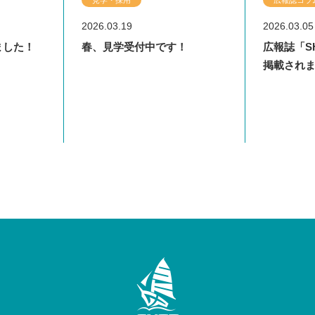
研修報告
研修報告
研修報告
研修報告
レクチャ
研修報告
2023.06.08
2021.03.02
2025.11.17
2025.12.25
2021.02.27
2023.05.
2021.02.
2023.04.
2025.09.
2025.11.
2020.12.
2025.08.
2026.03.19
2026.03.05
2026.02.25
2026.02.05
2026.02.17
2026.02.17
2023.02.
2026.02.
グラム感想
に？
クスアリー
！
しました！
AIL」に掲
離島応援
あなたはナンデ先生に？Twitter
今年も健康教室を開催しました
【SEED TIME】感染症に罹患
未来が変わる！オススメワクチ
徳洲会
あなたは
JPCA 20
【SEE
徳洲会
【健康
■ 20
しました！
春、見学受付中です！
広報誌「SH
オレビュ
の家庭医療
からの脱出
からの脱出
【閉ざされた診療所からの脱出
外来振り返り「ビデオレビュ
【英国×日本｜本場の家庭医療
【英国×日本｜本場の家庭医療
第18回
外来振
家資格)を持
ベントにて
でバズった内視鏡スペシャリス
したら？ ～医師自身と患者さん
ン厳選集
クト!!
でバズ
デント 
ナ開設1
健診？
付中です
掲載され
🌟
る研修環
21回 若手
21回 若手
ゲーム！🩺🔐】 ＠第21回 若手
ー」を導入しています🌟
（GP）を肌で感じる研修環
（GP）を肌で感じる研修環
療学冬
ー」を導
聴く！①
した！
トに聴く！②
の生活を守るために～
トに聴
廣岡先
予定）
療学冬期セ
療学冬期セ
医師のための家庭医療学冬期セ
境】
境】
ミナー