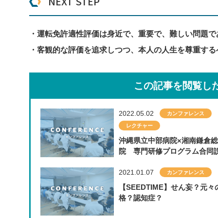
NEXT STEP
・運転免許適性評価は身近で、重要で、難しい問題で
・客観的な評価を追求しつつ、本人の人生を尊重する
この記事を閲覧し
2022.05.02
カンファレンス
レクチャー
沖縄県立中部病院×湘南鎌倉
院 専門研修プログラム合同
2021.01.07
カンファレンス
【SEEDTIME】せん妄？元々
格？認知症？