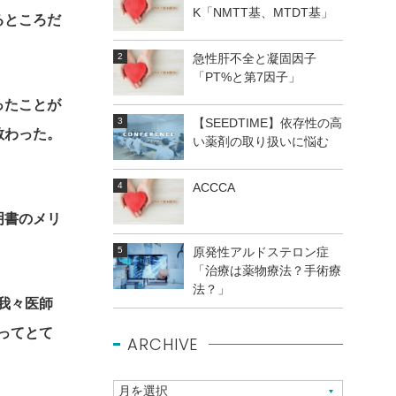
K「NMTT基、MTDT基」
るところだ
急性肝不全と凝固因子
「PT%と第7因子」
ったことが
【SEEDTIME】依存性の高
教わった。
い薬剤の取り扱いに悩む
ACCCA
明書のメリ
原発性アルドステロン症
「治療は薬物療法？手術療
法？」
我々医師
ってとて
ARCHIVE