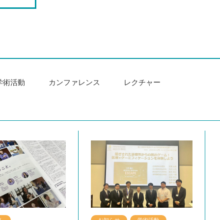
学術活動
カンファレンス
レクチャー
生に？
り
レンス
り
レンス
ラム
学術活動
レクチャー
レクチャー
ナンデ先生に？
まちづくり
まちづくり
お知らせ
お知らせ
カンファレンス
お知らせ
ブログ
研修報告
カンファレンス
カンファレンス
学術活動
研修報告
ム
お知らせ
学術活動